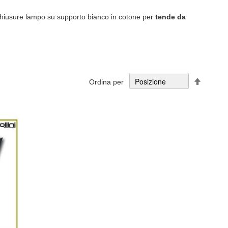
 chiusure lampo su supporto bianco in cotone per
tende da
Imposta
Ordina per
la
direzion
decresc