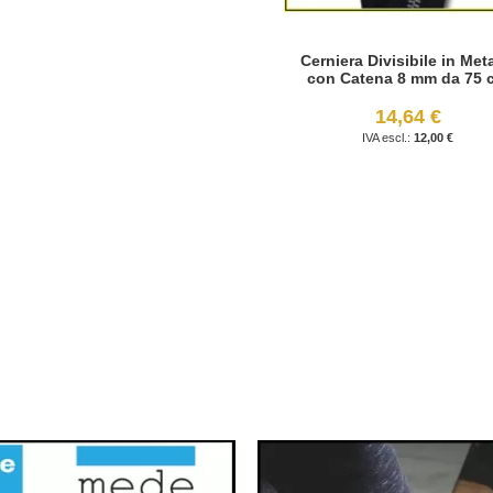
Cerniera Divisibile in Met
con Catena 8 mm da 75 
14,64 €
12,00 €
ualmente stai leggendo la pagina