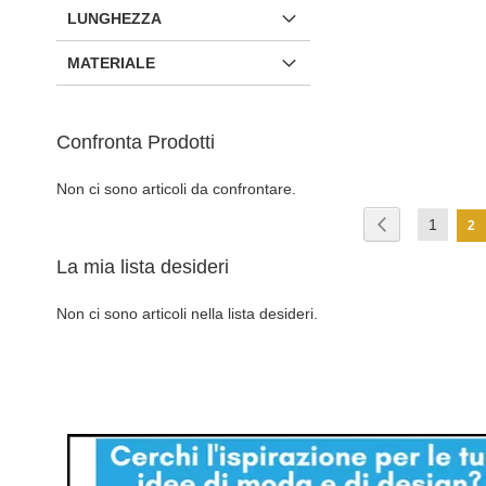
LUNGHEZZA
MATERIALE
Confronta Prodotti
Aggiungi al Carrello
Non ci sono articoli da confrontare.
AGGIUNGI
Pagina
Pagina
Precedente
Pagina
1
Att
2
ALLA
AGGIUNGI
La mia lista desideri
LISTA
AL
DESIDERI
CONFRONTO
Non ci sono articoli nella lista desideri.