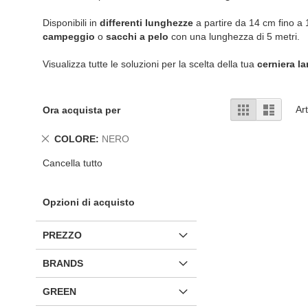
Disponibili in
differenti lunghezze
a partire da 14 cm fino a
campeggio
o
sacchi a pelo
con una lunghezza di 5 metri.
Visualizza tutte le soluzioni per la scelta della tua
cerniera l
Mostra
Griglia
Lista
Art
Ora acquista per
come
Rimuovi
COLORE
NERO
questo
Cancella tutto
articolo
Opzioni di acquisto
PREZZO
BRANDS
GREEN