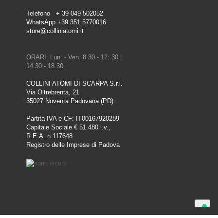
Telefono + 39 049 502052
WhatsApp +39 351 5770016
store@colliniatomi.it
ORARI: Lun. - Ven. 8:30 - 12: 30 |
14:30 - 18:30
COLLINI ATOMI DI SCARPA S.r.l.
Via Oltrebrenta, 21
35027 Noventa Padovana (PD)
Partita IVA e CF: IT00167920289
Capitale Sociale € 51.480 i.v.,
R.E.A. n.117648
Registro delle Imprese di Padova