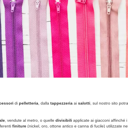
cessori
di
pelletteria
, dalla
tappezzeria
ai
salotti
, sul nostro sito po
ale
, vendute al metro, o quelle
divisibili
applicate ai giacconi affinché
fferenti
finiture
(nickel, oro, ottone antico e canna di fucile) utilizzate ne