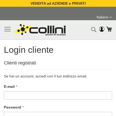
VENDITA ad AZIENDE e PRIVATI
Salta
al
Italiano
contenuto
Lingua
Ca
Ricerc
Login cliente
Clienti registrati
Se hai un account, accedi con il tuo indirizzo email.
E-mail
Password