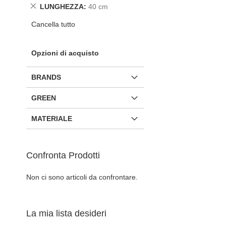
questo
Rimuovi
LUNGHEZZA
40 cm
articolo
questo
Cancella tutto
articolo
Opzioni di acquisto
BRANDS
GREEN
MATERIALE
Confronta Prodotti
Non ci sono articoli da confrontare.
Aggiungi al Carrello
Aggiungi al Carrello
AGGIUNGI
AGGIUNGI
La mia lista desideri
ALLA
AGGIUNGI
ALLA
AGGIUNGI