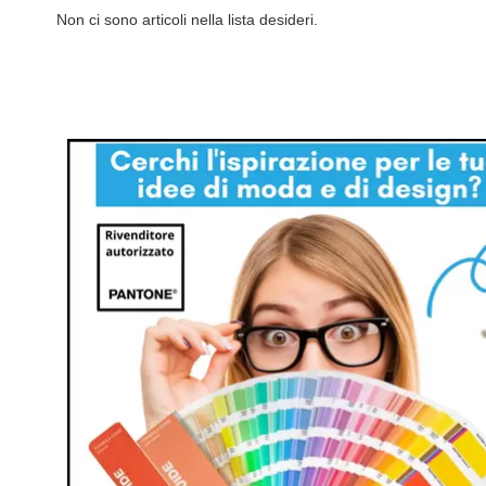
Non ci sono articoli nella lista desideri.
LISTA
AL
LISTA
AL
DESIDERI
CONFRONTO
DESIDERI
CONFRONTO