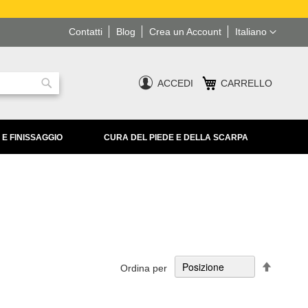
Lingua
Contatti
Blog
Crea un Account
Italiano
ACCEDI
CARRELLO
Ricerca
 E FINISSAGGIO
CURA DEL PIEDE E DELLA SCARPA
Imposta
Ordina per
la
direzion
decresc