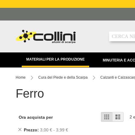
Salta
al
contenuto
Ricerca
MATERIALI PER LA PRODUZIONE
MINUTERIA E AC
Home
Cura del Piede e della Scarpa
Calzanti e Calzasca
Ferro
Mostra
Griglia
Lista
2
e
Ora acquista per
come
Rimuovi
Prezzo
3,00 € - 3,99 €