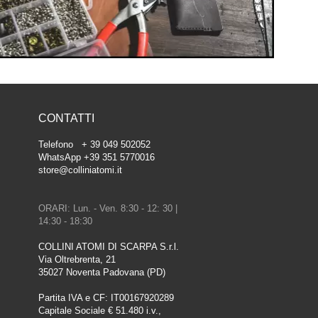
CONTATTI
Telefono + 39 049 502052
WhatsApp +39 351 5770016
store@colliniatomi.it
ORARI: Lun. - Ven. 8:30 - 12: 30 |
14:30 - 18:30
COLLINI ATOMI DI SCARPA S.r.l.
Via Oltrebrenta, 21
35027 Noventa Padovana (PD)
Partita IVA e CF: IT00167920289
Capitale Sociale € 51.480 i.v.,