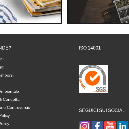
NDE?
ISO 14001
ni
ti
imborsi
 Ambientale
di Condotta
one Controversie
SEGUICI SUI SOCIAL
Policy
olicy