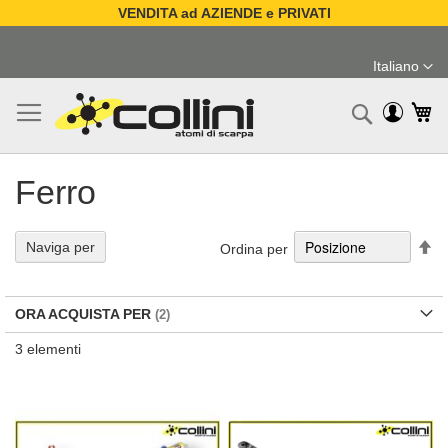
VENDITA ad AZIENDE e PRIVATI
Salta
al
Italiano
contenuto
Lingua
Ca
Ricerc
Ferro
Im
Naviga per
Ordina per
la
di
de
ORA ACQUISTA PER
3
elementi