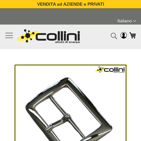
VENDITA ad AZIENDE e PRIVATI
Salta
al
Italiano
contenuto
Lingua
Ca
Ricerc
Vai
alla
fine
della
galleria
di
immagini