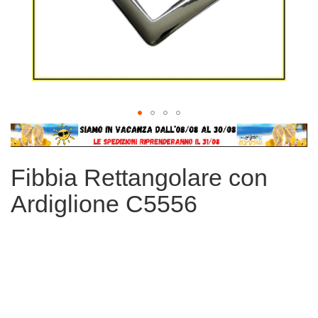
Vai
all'inizio
della
Fibbia Rettangolare con
galleria
di
Ardiglione C5556
immagini